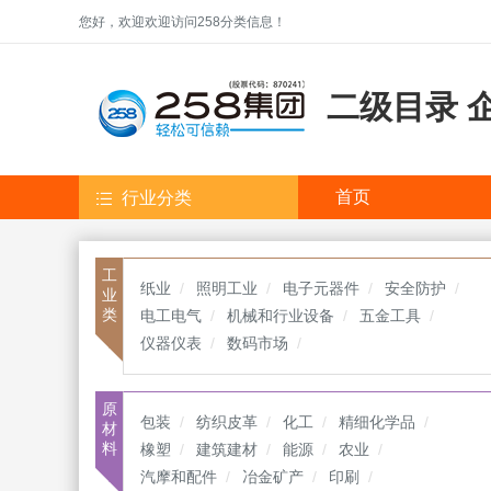
您好，欢迎欢迎访问258分类信息！
二级目录 
首页
行业分类
工
纸业
照明工业
电子元器件
安全防护
业
类
电工电气
机械和行业设备
五金工具
仪器仪表
数码市场
原
包装
纺织皮革
化工
精细化学品
材
料
橡塑
建筑建材
能源
农业
汽摩和配件
冶金矿产
印刷