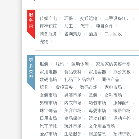
服
传媒广电
环保
交通运输
二手设备转让
务
类
库存积压
加工
代理
项目合作
商务服务
咨询策划
酒店
二手回收
宠物
更
服装
服饰
运动休闲
家居家纺美容母婴
多
类
家用电器
食品饮料
家用容器
办公文教
型
数码电脑
礼品工艺品饰品
通信产品
玩具
虚拟票务
数码市场
家电市场
女装市场
男装市场
童装
女鞋市场
男鞋市场
内衣市场
箱包市场
服饰配件
珠宝饰品
美容市场
母婴市场
家居市场
日用市场
食品保健
运动鞋服
运动户外
汽车摩托
玩具市场
文化用品市场
爱好市场
生活服务
房屋信息
招聘求职