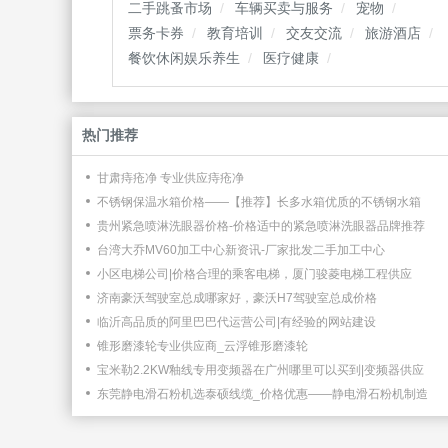
二手跳蚤市场
车辆买卖与服务
宠物
票务卡券
教育培训
交友交流
旅游酒店
餐饮休闲娱乐养生
医疗健康
热门推荐
甘肃痔疮净 专业供应痔疮净
不锈钢保温水箱价格——【推荐】长多水箱优质的不锈钢水箱
贵州紧急喷淋洗眼器价格-价格适中的紧急喷淋洗眼器品牌推荐
台湾大乔MV60加工中心新资讯-厂家批发二手加工中心
小区电梯公司|价格合理的乘客电梯，厦门骏菱电梯工程供应
济南豪沃驾驶室总成哪家好，豪沃H7驾驶室总成价格
临沂高品质的阿里巴巴代运营公司|有经验的网站建设
锥形磨漆轮专业供应商_云浮锥形磨漆轮
宝米勒2.2KW釉线专用变频器在广州哪里可以买到|变频器供应
东莞静电滑石粉机选泰硕线缆_价格优惠——静电滑石粉机制造